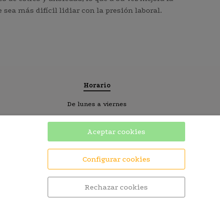
sea más difícil lidiar con la presión laboral.
Horario
De lunes a viernes
Mañana 10: 00h - 13: 30h
Aceptar cookies
Tarde 17: 00h - 20: 30h
Configurar cookies
Rechazar cookies