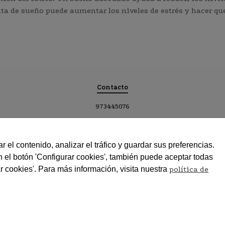
lta de sueño puede aumentar los niveles de estrés y hacer que 
Contacto
973445076
620968919
montsegraciabuira@gmail.com
r el contenido, analizar el tráfico y guardar sus preferencias.
Política de Cookies
n el botón 'Configurar cookies', también puede aceptar todas
Facebook
r cookies'. Para más información, visita nuestra
política de
Instagram