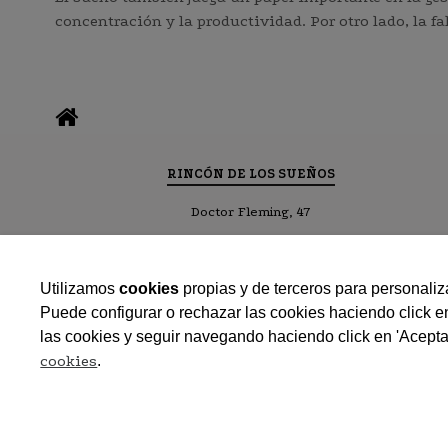
concentración y la productividad. Por otro lado, la fa
RINCÓN DE LOS SUEÑOS
Doctor Fleming, 47
25600 Balaguer (Lleida)
Diseñado por Guía Balaguer
Utilizamos
cookies
propias y de terceros para personaliza
Política de Privacidad
Puede configurar o rechazar las cookies haciendo click e
las cookies y seguir navegando haciendo click en 'Acepta
cookies
.