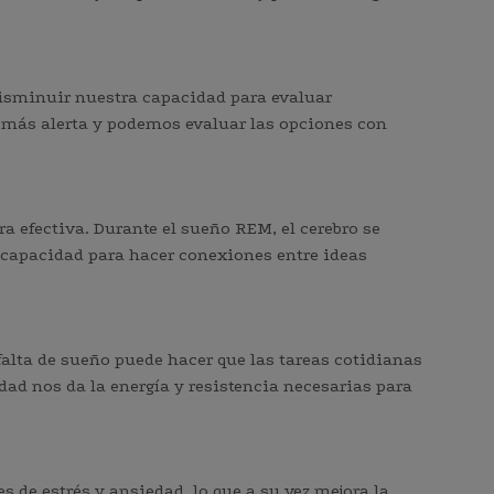
isminuir nuestra capacidad para evaluar
 más alerta y podemos evaluar las opciones con
a efectiva. Durante el sueño REM, el cerebro se
r capacidad para hacer conexiones entre ideas
falta de sueño puede hacer que las tareas cotidianas
ad nos da la energía y resistencia necesarias para
 de estrés y ansiedad, lo que a su vez mejora la