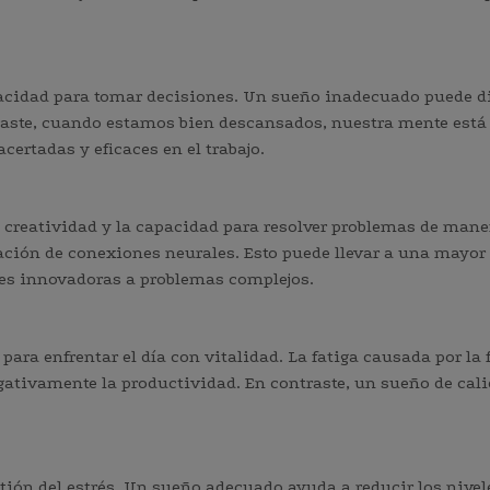
pacidad para tomar decisiones. Un sueño inadecuado puede d
raste, cuando estamos bien descansados, nuestra mente está
certadas y eficaces en el trabajo.
creatividad y la capacidad para resolver problemas de maner
eación de conexiones neurales. Esto puede llevar a una mayo
es innovadoras a problemas complejos.
ara enfrentar el día con vitalidad. La fatiga causada por la 
ativamente la productividad. En contraste, un sueño de calid
ión del estrés. Un sueño adecuado ayuda a reducir los niveles