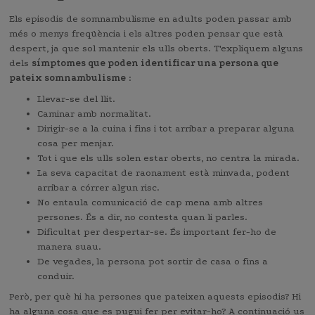
Els episodis de somnambulisme en adults poden passar amb
més o menys freqüència i els altres poden pensar que està
despert, ja que sol mantenir els ulls oberts. T'expliquem alguns
dels
símptomes que poden identificar una persona que
pateix somnambulisme
:
Llevar-se del llit.
Caminar amb normalitat.
Dirigir-se a la cuina i fins i tot arribar a preparar alguna
cosa per menjar.
Tot i que els ulls solen estar oberts, no centra la mirada.
La seva capacitat de raonament està minvada, podent
arribar a córrer algun risc.
No entaula comunicació de cap mena amb altres
persones. És a dir, no contesta quan li parles.
Dificultat per despertar-se. És important fer-ho de
manera suau.
De vegades, la persona pot sortir de casa o fins a
conduir.
Però, per què hi ha persones que pateixen aquests episodis? Hi
ha alguna cosa que es pugui fer per evitar-ho? A continuació us