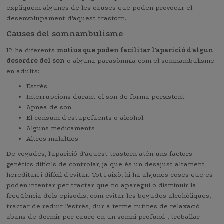
expliquem algunes de les causes que poden provocar el
desenvolupament d'aquest trastorn.
Causes del somnambulisme
Hi ha diferents
motius que poden facilitar l'aparició d'algun
desordre del son
o alguna parasòmnia com el somnambulisme
en adults:
Estrès
Interrupcions durant el son de forma persistent
Apnea de son
El consum d'estupefaents o alcohol
Alguns medicaments
Altres malalties
De vegades, l'aparició d'aquest trastorn atén uns factors
genètics difícils de controlar, ja que és un desajust altament
hereditari i difícil d'evitar. Tot i això, hi ha algunes coses que es
poden intentar per tractar que no aparegui o disminuir la
freqüència dels episodis, com evitar les begudes alcohòliques,
tractar de reduir l'estrès, dur a terme rutines de relaxació
abans de dormir per caure en un somni profund , treballar