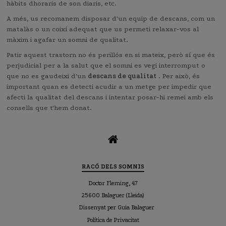
hàbits dhoraris de son diaris, etc.
A més, us recomanem disposar d'un equip de descans, com un
matalàs o un coixí adequat que us permeti relaxar-vos al
màxim i agafar un somni de qualitat.
Patir aquest trastorn no és perillós en si mateix, però sí que és
perjudicial per a la salut que el somni es vegi interromput o
que no es gaudeixi d'un
descans de qualitat
. Per això, és
important quan es detecti acudir a un metge per impedir que
afecti la qualitat del descans i intentar posar-hi remei amb els
consells que t'hem donat.
RACÓ DELS SOMNIS
Doctor Fleming, 47
25600 Balaguer (Lleida)
Dissenyat per Guia Balaguer
Política de Privacitat