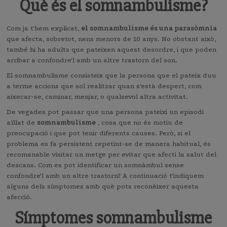
Què és el somnambulisme?
Com ja t'hem explicat,
el somnambulisme és una parasòmnia
que afecta, sobretot, nens menors de 10 anys. No obstant això,
també hi ha adults que pateixen aquest desordre, i que poden
arribar a confondre'l amb un altre trastorn del son.
El somnambulisme consisteix que la persona que el pateix duu
a terme accions que sol realitzar quan s'està despert, com
aixecar-se, caminar, menjar, o qualsevol altra activitat.
De vegades pot passar que una persona pateixi un episodi
aïllat de
somnambulisme
, cosa que no és motiu de
preocupació i que pot tenir diferents causes. Però, si el
problema es fa persistent repetint-se de manera habitual, és
recomanable visitar un metge per evitar que afecti la salut del
descans. Com es pot identificar un somnàmbul sense
confondre'l amb un altre trastorn? A continuació t'indiquem
alguns dels símptomes amb què pots reconèixer aquesta
afecció.
Símptomes somnambulisme