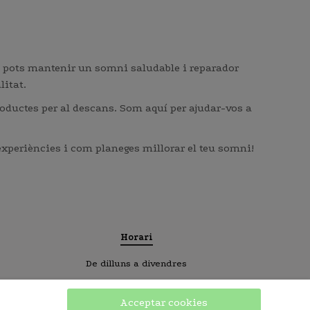
n, pots mantenir un somni saludable i reparador
litat.
roductes per al descans. Som aquí per ajudar-vos a
s experiències i com planeges millorar el teu somni!
Horari
De dilluns a divendres
Mati 10:00h – 13:30h
Acceptar cookies
Tarde 17:00h – 20:30h