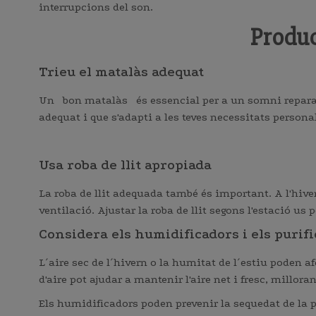
interrupcions del son.
Produc
Trieu el matalàs adequat
Un
bon matalàs
és essencial per a un somni repara
adequat i que s'adapti a les teves necessitats persona
Usa roba de llit apropiada
La roba de llit adequada també és important. A l'hiver
ventilació. Ajustar la roba de llit segons l'estació u
Considera els humidificadors i els purifi
L´aire sec de l´hivern o la humitat de l´estiu poden 
d'aire pot ajudar a mantenir l'aire net i fresc, milloran
Els humidificadors poden prevenir la sequedat de la pe