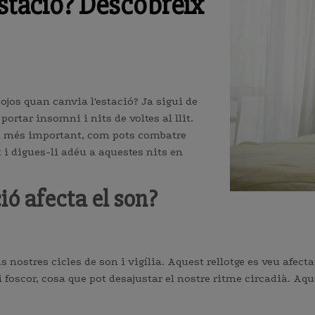
stació? Descobreix
ojos quan canvia l'estació? Ja sigui de
portar insomni i nits de voltes al llit.
 el més important, com pots combatre
 i digues-li adéu a aquestes nits en
ió afecta el son?
ls nostres cicles de son i vigília. Aquest rellotge es veu afecta
 foscor, cosa que pot desajustar el nostre ritme circadià. Aqu