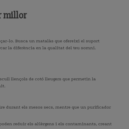
 millor
çar-lo. Busca un matalàs que ofereixi el suport
car la diferència en la qualitat del teu somni.
scull llençols de cotó lleugers que permetin la
it.
aire durant els mesos secs, mentre que un purificador
 poden reduir els al·lèrgens i els contaminants, creant