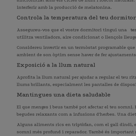
sincronitzat amb els cicles de llum i foscor naturals. 
interferir amb la producció de melatonina.
Controla la temperatura del teu dormitor
Assegureu-vos que el vostre dormitori tingui una
te
utilitza ventiladors, aire condicionat o llençols lleug
Considereu invertir en un termòstat programable que 
ambient de son òptim sense haver de fer ajustaments
Exposició a la llum natural
Aprofita la llum natural per ajudar a regular el teu ri
llums brillants, especialment les pantalles de disposi
Mantingues una dieta saludable
El que menges i beus també pot afectar el teu somni. E
begudes relaxants com a infusions d'herbes. Una diet
Alguns aliments rics en triptòfan, com el gall dindi,
somni més profund i reparador. També és important man