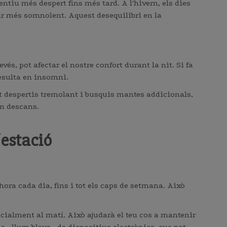
entiu més despert fins més tard. A l'hivern, els dies
ir més somnolent. Aquest desequilibri en la
vés, pot afectar el nostre confort durant la nit. Si fa
resulta en insomni.
e et despertis tremolant i busquis mantes addicionals,
on descans.
´estació
hora cada dia, fins i tot els caps de setmana. Això
pecialment al matí. Això ajudarà el teu cos a mantenir