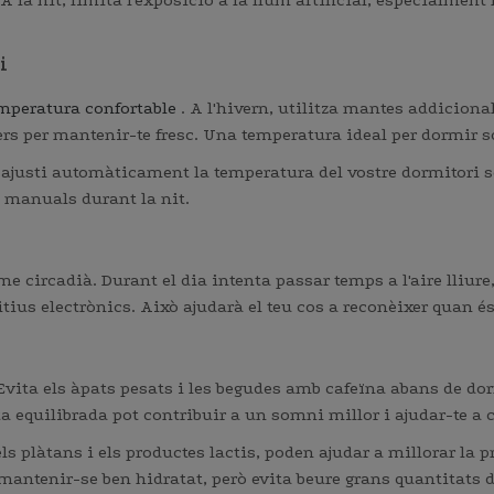
A la nit, limita l'exposició a la llum artificial, especialment
i
mperatura confortable
. A l'hivern, utilitza mantes addicional
ers per mantenir-te fresc. Una temperatura ideal per dormir so
ajusti automàticament la temperatura del vostre dormitori se
 manuals durant la nit.
tme circadià. Durant el dia intenta passar temps a l'aire lliure
tius electrònics. Això ajudarà el teu cos a reconèixer quan é
vita els àpats pesats i les begudes amb cafeïna abans de dormi
a equilibrada pot contribuir a un somni millor i ajudar-te a
 els plàtans i els productes lactis, poden ajudar a millorar l
tenir-se ben hidratat, però evita beure grans quantitats de lí