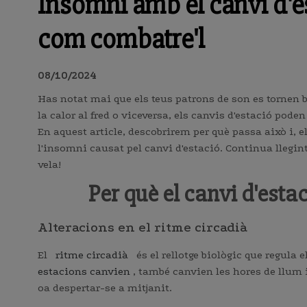
Insomni amb el canvi d'e
com combatre'l
08/10/2024
Has notat mai que els teus patrons de son es tornen b
la calor al fred o viceversa, els canvis d'estació poden 
En aquest article, descobrirem per què passa això i,
l'insomni causat pel canvi d'estació. Continua llegint
vela!
Per què el canvi d'estac
Alteracions en el ritme circadià
El
ritme circadià
és el rellotge biològic que regula e
estacions canvien
, també canvien les hores de llum i
oa despertar-se a mitjanit.