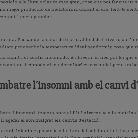
xposició a la llum solar és més gran, cosa que pot fer que us s
una major producció de melatonina durant el dia, fent-te sent
omput i poc reparador.
ra. Passar de la calor de l'estiu al fred de l'hivern, oa l'inre
cultats per assolir la temperatura ideal per dormir, cosa que 
rtis suant i et sentis incòmode. A l'hivern, el fred pot fer qu
 constant i còmoda al teu dormitori és essencial per a un b
batre l´insomni amb el canvi d
atre l'insomni. Intenta anar al llit i aixecar-te a la mateixa 
cil agafar el son malgrat els canvis d'estació.
atural, intenta exposar-te a la llum del sol durant el dia, es