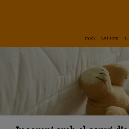
Inici
Qui som
T.