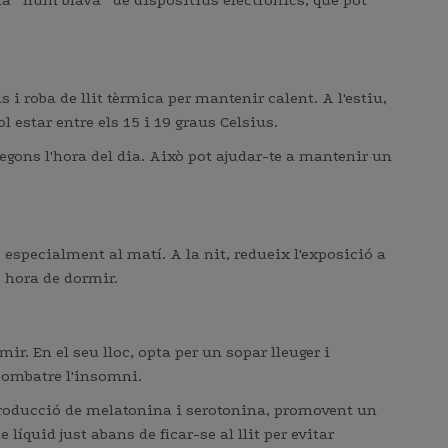
 la
llum blava
de dispositius electrònics, que pot
s i roba de llit tèrmica per mantenir calent. A l'estiu,
l estar entre els 15 i 19 graus Celsius.
gons l'hora del dia. Això pot ajudar-te a mantenir un
, especialment al matí. A la nit, redueix l'exposició a
s hora de dormir.
r. En el seu lloc, opta per un sopar lleuger i
 combatre l'insomni.
a producció de melatonina i serotonina, promovent un
quid just abans de ficar-se al llit per evitar