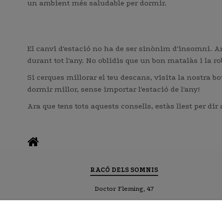
un ambient més saludable per dormir.
El canvi d'estació no ha de ser sinònim d'insomni. A
durant tot l'any. No oblidis que un bon matalàs i la r
Si cerques millorar el teu descans, visita la nostra 
dormir millor, sense importar l'estació de l'any!
Ara que tens tots aquests consells, estàs llest per di
RACÓ DELS SOMNIS
Doctor Fleming, 47
25600 Balaguer (Lleida)
Dissenyat per Guia Balaguer