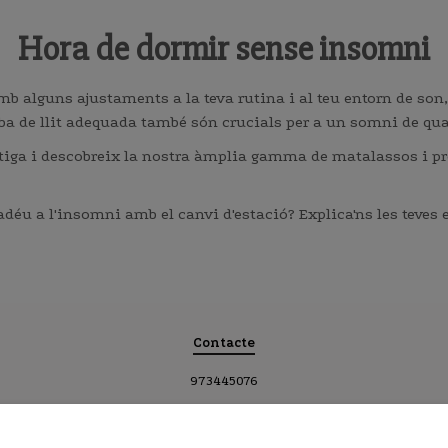
Hora de dormir sense insomni
mb alguns ajustaments a la teva rutina i al teu entorn de so
oba de llit adequada també són crucials per a un somni de qua
botiga i descobreix la nostra àmplia gamma de matalassos i p
r adéu a l'insomni amb el canvi d'estació? Explica'ns les teve
Contacte
973445076
620968919
montsegraciabuira@gmail.com