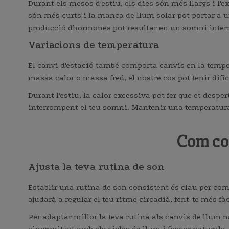
Durant els mesos d'estiu, els dies són més llargs i l'e
són més curts i la manca de llum solar pot portar a 
producció dhormones pot resultar en un somni interr
Variacions de temperatura
El canvi d'estació també comporta canvis en la temperatu
massa calor o massa fred, el nostre cos pot tenir difi
Durant l'estiu, la calor excessiva pot fer que et despe
interrompent el teu somni. Mantenir una temperatura
Com com
Ajusta la teva rutina de son
Establir una rutina de son consistent és clau per comb
ajudarà a regular el teu ritme circadià, fent-te més fà
Per adaptar millor la teva rutina als canvis de llum n