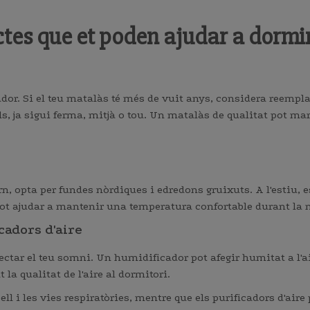
tes que et poden ajudar a dormir
dor. Si el teu matalàs té més de vuit anys, considera reempla
ls, ja sigui ferma, mitjà o tou. Un matalàs de qualitat pot mar
n, opta per fundes nòrdiques i edredons gruixuts. A l'estiu, e
s pot ajudar a mantenir una temperatura confortable durant la n
cadors d'aire
afectar el teu somni. Un humidificador pot afegir humitat a l'
t la qualitat de l'aire al dormitori.
ll i les vies respiratòries, mentre que els purificadors d'aire